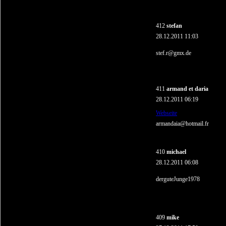
412
stefan
28.12.2011 11:03
stef.r@gmx.de
411
armand et daria
28.12.2011 06:19
Webseite
armandaia@hotmail.fr
410
michael
28.12.2011 06:08
derguteJunge1978
409
mike