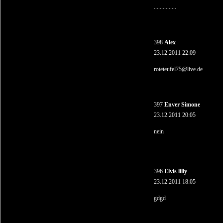
...............
398
Alex
23.12.2011 22:09
roteteufel75@live.de
397
Enver Simone
23.12.2011 20:05
nein
396
Elvis lilly
23.12.2011 18:05
gdgd