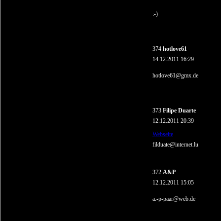
:-)
374
hotlove61
14.12.2011 16:29
hotlove61@gmx.de
373
Filipe Duarte
12.12.2011 20:39
Webseite
filduate@internet.lu
372
A&P
12.12.2011 15:05
a.-p-paar@web.de