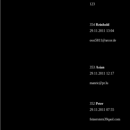
123
354
Reinhold
29.11.2011 13:04
ossi5811@arcor.de
353
Asian
29.11.2011 12:17
manric@pt.lu
352
Peter
29.11.2011 07:55
feinerstern39qaol.com