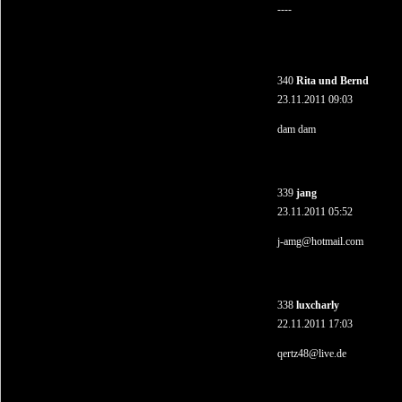
----
340
Rita und Bernd
23.11.2011 09:03
dam dam
339
jang
23.11.2011 05:52
j-amg@hotmail.com
338
luxcharly
22.11.2011 17:03
qertz48@live.de