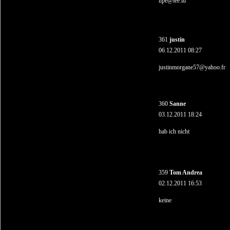
hpe@iee.lu
361
justin
06.12.2011 08:27
justinmorgane57@yahoo.fr
360
Sanne
03.12.2011 18:24
hab ich nicht
359
Tom Andrea
02.12.2011 16:53
keine