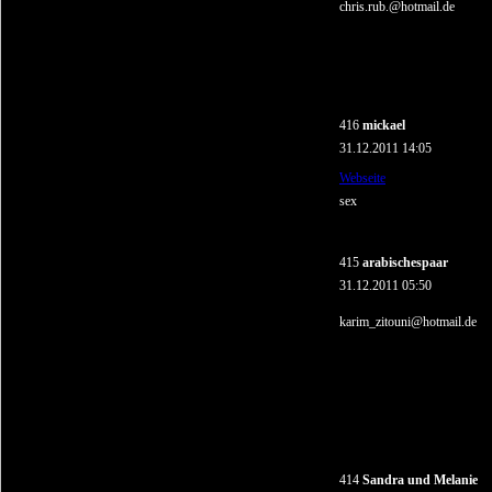
chris.rub.@hotmail.de
416
mickael
31.12.2011 14:05
Webseite
sex
415
arabischespaar
31.12.2011 05:50
karim_zitouni@hotmail.de
414
Sandra und Melanie