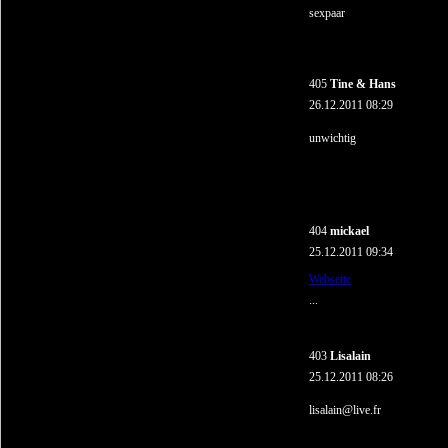
sexpaar
405
Tine & Hans
26.12.2011 08:29
unwichtig
404
mickael
25.12.2011 09:34
Webseite
...
403
Lisalain
25.12.2011 08:26
lisalain@live.fr