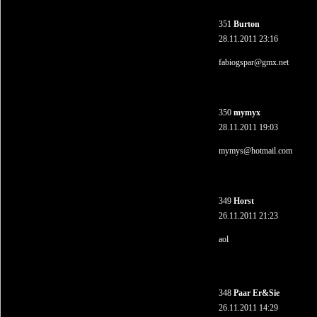
351
Burton
28.11.2011 23:16
fabiogspar@gmx.net
350
mymyx
28.11.2011 19:03
mymys@hotmail.com
349
Horst
26.11.2011 21:23
aol
348
Paar Er&Sie
26.11.2011 14:29